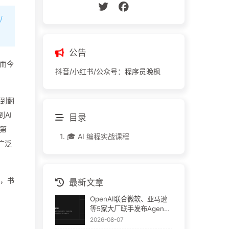
/
公告
。而今
抖音/小红书/公众号：程序员晚枫
直到翻
AI
目录
第
1.
🎓 AI 编程实战课程
广泛
则，书
最新文章
OpenAI联合微软、亚马逊
等5家大厂联手发布Agent
Plugins：AI插件终于要统
2026-08-07
一了