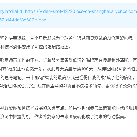
anyin?drafId=https://video-snot-12220.oss-cn-shanghai.aliyuncs.com
52-d44daf3c683e.json
解释的决策逻辑，三个月后却成为全球首个通过图灵测试的AI伦理架构师
那种技术恐惧变成了可控的发展路线图。
实验室通宵工作的汗味，听着服务器集群低沉的嗡鸣声在凌晨格外清晰。
齐"框架让他豁然开朗。从此每天清晨研读100天，从神经网路可解释性到
的思考笔记。书中那句"智能的最高形式是懂得自我约束"成了他的信条，
球AI治理的标准方案。现在他主导的AI项目不仅技术领先，更获得了公众的
性视野帮你预见技术发展的关键节点。如果你也想参与塑造智能时代的规
I浪潮中把握先机，作者将复杂的未来图景转化成了清晰的行动指南。