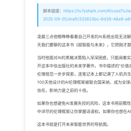
脚本链接：
https://ts.fyshark.com/#/cozeToJi
2025-09-25/draft/332623bc-6d39-48a9-a8
凌晨三点他眼睁睁看着自己开发的AI系统出现无法
天我们要聊的这本书《超智能与未来》，它把刚才
当时他面对AI的黑箱决策陷入深深困惑，只能闻着
开这本中信出版社的未来学著作，书中描述的"价值对
伦理规范一步步探索，连笔记本上都记满了人机共生
100天他设计的AI伦理框架被联合国采纳，成为全
信任，影响力是之前的十倍。
如果你也想避免AI发展失控的风险，这本书用前瞻
中详尽的伦理框架让你掌握话语权。如果你也想在A
这本书就是打开未来智能世界的导航图。