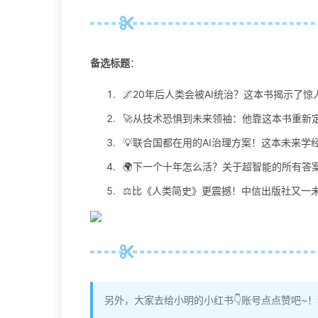
备选标题
：
🌌20年后人类会被AI统治？这本书揭示了惊
🚀从技术恐惧到未来领袖：他靠这本书重新定
💡联合国都在用的AI治理方案！这本未来学
🌍下一个十年怎么活？关于超智能的所有答
⚖️比《人类简史》更震撼！中信出版社又一
另外，大家去给小明的小红书👇账号点点赞吧~