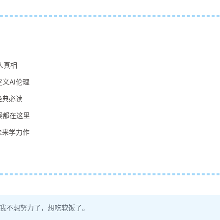
人真相
义AI伦理
经典必读
案都在这里
未来学力作
！我不想努力了，想吃软饭了。