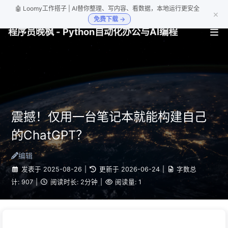
🤖 Loomy工作搭子 | AI替你整理、写内容、看数据，本地运行更安全
×
免费下载 →
程序员晚枫 - Python自动化办公与AI编程
震撼！仅用一台笔记本就能构建自己
的ChatGPT？
编辑
发表于
2025-08-26
|
更新于
2026-06-24
|
字数总
计:
907
|
阅读时长:
2分钟
|
阅读量:
1