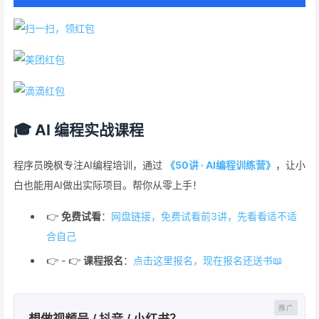
🎓 AI 编程实战课程
程序员晚枫专注AI编程培训，通过
《50讲 · AI编程训练营》
，让小
白也能用AI做出实际项目。帮你从零上手！
👉
免费试看
：
网盘链接，免费试看前3讲，先看看适不适
合自己
👉 - 👉
课程报名
：
点击这里报名，现在报名还送书📖
想做视频号 / 抖音 / 小红书？