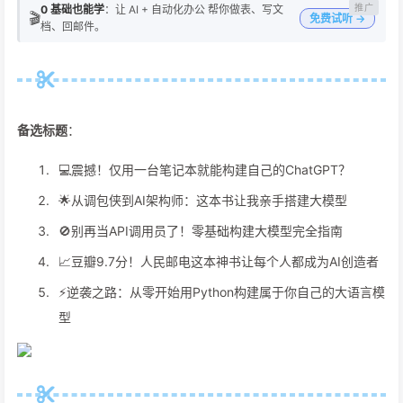
0 基础也能学
：让 AI + 自动化办公 帮你做表、写文
🎬
免费试听 →
档、回邮件。
备选标题
：
💻震撼！仅用一台笔记本就能构建自己的ChatGPT？
🌟从调包侠到AI架构师：这本书让我亲手搭建大模型
🚫别再当API调用员了！零基础构建大模型完全指南
📈豆瓣9.7分！人民邮电这本神书让每个人都成为AI创造者
⚡️逆袭之路：从零开始用Python构建属于你自己的大语言模
型