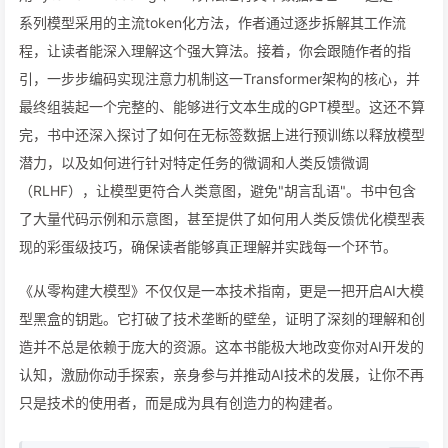
系列模型采用的主流token化方法，作者通过逐步拆解其工作流
程，让读者能深入理解这个强大算法。接着，你会跟随作者的指
引，一步步编码实现注意力机制这一Transformer架构的核心，并
最终组装起一个完整的、能够进行文本生成的GPT模型。这还不算
完，书中还深入探讨了如何在无标签数据上进行预训练以释放模型
潜力，以及如何进行针对特定任务的微调和人类反馈微调
（RLHF），让模型更符合人类意图，避免"胡言乱语"。书中包含
了大量代码示例和示意图，甚至提供了如何用人类反馈优化模型表
现的彩蛋级技巧，确保读者能够真正理解并实践每一个环节。
《从零构建大模型》不仅仅是一本技术指南，更是一把开启AI大模
型黑盒的钥匙。它打破了技术垄断的壁垒，证明了深刻的理解和创
造并不总是依赖于庞大的资源。这本书能极大地改变你对AI开发的
认知，激励你动手探索，亲身参与并推动AI技术的发展，让你不再
只是技术的使用者，而是成为具有创造力的构建者。