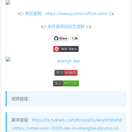
👉
项目官网：https://www.python-office.com/
👈
👉
本开源项目的交流群
👈
视频链接：
脚本链接：
https://ts.fyshark.com/#/cozeToJianyin?drafId
=https://video-snot-12220.oss-cn-shanghai.aliyuncs.co