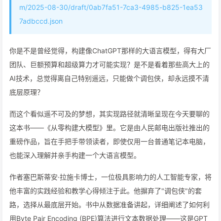
m/2025-08-30/draft/0ab7fa51-7ca3-4985-b825-1ea53
7adbccd.json
你是不是曾经觉得，构建像ChatGPT那样的大语言模型，得有大厂
团队、巨额预算和超级算力才可能实现？是不是看着那些高大上的
AI技术，总觉得离自己特别遥远，只能做个调包侠，却永远摸不清
底层原理？
而这个看似遥不可及的梦想，其实现路径就清晰呈现在今天要聊的
这本书——《从零构建大模型》里。它是由人民邮电出版社推出的
重磅作品，旨在手把手带领读者，即使仅用一台普通笔记本电脑，
也能深入理解并亲手构建一个大语言模型。
作者塞巴斯蒂安·拉施卡博士，一位极具影响力的人工智能专家，将
他丰富的实践经验和教学心得倾注于此。他摒弃了"调包侠"的套
路，选择从最底层开始。书中从数据准备讲起，详细阐述了如何利
用Byte Pair Encoding (BPE)算法进行文本数据处理——这是GPT