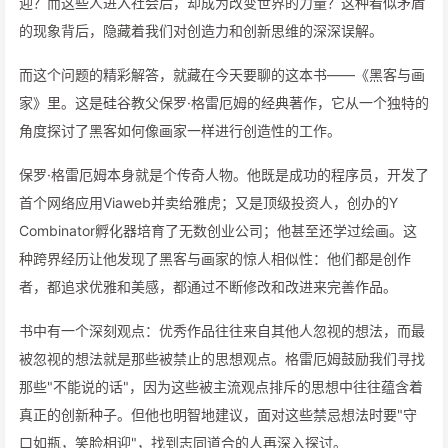
迎？而这些人进入社会后，却成为改变世界的力量？这种看似矛盾
的现象背后，隐藏着我们对创造力和创新思维的深深误解。
而这个问题的精彩解答，就藏在今天要聊的这本书——《黑客与画
家》里。这是硅谷教父保罗·格雷厄姆的经典著作，它从一个独特的
角度探讨了黑客如何像画家一样进行创造性的工作。
保罗·格雷厄姆本身就是个传奇人物。他既是成功的程序员，开发了
首个网络应用Viaweb并卖给雅虎；又是顶级投资人，创办的Y
Combinator孵化器培育了无数创业公司；他甚至还学过绘画。这
种跨界经历让他发现了黑客与画家的惊人相似性：他们都是创作
者，都追求优雅和美感，都通过不断修改和改进来完善作品。
书中有一个深刻观点：优秀作品往往来自其他人忽视的想法，而最
被忽视的想法就是那些被禁止的思想观点。格雷厄姆鼓励我们寻找
那些"不能说的话"，因为这些被主流观点排斥的思想中往往蕴含着
真正的创新种子。但他也明智地建议，面对这些禁忌想法时要"守
口如瓶，笑脸相迎"，找到志同道合的人再深入探讨。