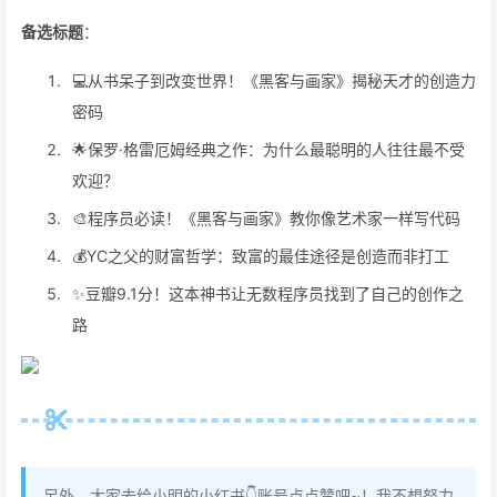
备选标题
：
💻从书呆子到改变世界！《黑客与画家》揭秘天才的创造力
密码
🌟保罗·格雷厄姆经典之作：为什么最聪明的人往往最不受
欢迎？
🎨程序员必读！《黑客与画家》教你像艺术家一样写代码
💰YC之父的财富哲学：致富的最佳途径是创造而非打工
✨豆瓣9.1分！这本神书让无数程序员找到了自己的创作之
路
另外，大家去给小明的小红书👇账号点点赞吧~！我不想努力