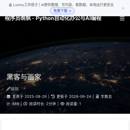
🤖 Loomy工作搭子 | AI替你整理、写内容、看数据，本地运行更安全
×
免费下载 →
程序员晚枫 - Python自动化办公与AI编程
黑客与画家
编辑
发表于
2025-08-26
|
更新于
2026-06-24
|
字数总
计:
888
|
阅读时长:
2分钟
|
阅读量:
1