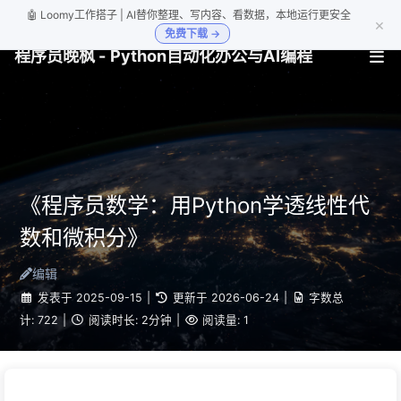
🤖 Loomy工作搭子 | AI替你整理、写内容、看数据，本地运行更安全
×
免费下载 →
程序员晚枫 - Python自动化办公与AI编程
《程序员数学：用Python学透线性代
数和微积分》
编辑
发表于
2025-09-15
|
更新于
2026-06-24
|
字数总
计:
722
|
阅读时长:
2分钟
|
阅读量:
1