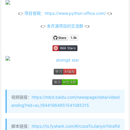
👉
项目官网：https://www.python-office.com/
👈
👉
本开源项目的交流群
👈
视频链接：
https://mbd.baidu.com/newspage/data/videol
anding?nid=sv_18441964851541085215
脚本链接：
https://ts.fyshark.com/#/cozeToJianyin?drafId