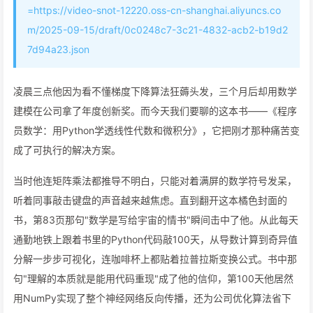
=https://video-snot-12220.oss-cn-shanghai.aliyuncs.co
m/2025-09-15/draft/0c0248c7-3c21-4832-acb2-b19d2
7d94a23.json
凌晨三点他因为看不懂梯度下降算法狂薅头发，三个月后却用数学
建模在公司拿了年度创新奖。而今天我们要聊的这本书——《程序
员数学：用Python学透线性代数和微积分》，它把刚才那种痛苦变
成了可执行的解决方案。
当时他连矩阵乘法都推导不明白，只能对着满屏的数学符号发呆，
听着同事敲击键盘的声音越来越焦虑。直到翻开这本橘色封面的
书，第83页那句"数学是写给宇宙的情书"瞬间击中了他。从此每天
通勤地铁上跟着书里的Python代码敲100天，从导数计算到奇异值
分解一步步可视化，连咖啡杯上都贴着拉普拉斯变换公式。书中那
句"理解的本质就是能用代码重现"成了他的信仰，第100天他居然
用NumPy实现了整个神经网络反向传播，还为公司优化算法省下