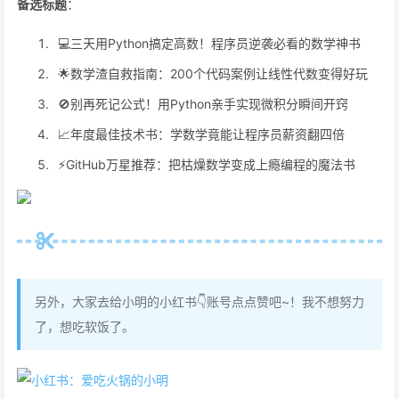
备选标题
：
💻三天用Python搞定高数！程序员逆袭必看的数学神书
🌟数学渣自救指南：200个代码案例让线性代数变得好玩
🚫别再死记公式！用Python亲手实现微积分瞬间开窍
📈年度最佳技术书：学数学竟能让程序员薪资翻四倍
⚡️GitHub万星推荐：把枯燥数学变成上瘾编程的魔法书
另外，大家去给小明的小红书👇账号点点赞吧~！我不想努力
了，想吃软饭了。