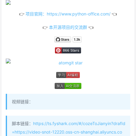
👉
项目官网：https://www.python-office.com/
👈
👉
本开源项目的交流群
👈
视频链接：
脚本链接：
https://ts.fyshark.com/#/cozeToJianyin?drafId
=https://video-snot-12220.oss-cn-shanghai.aliyuncs.co