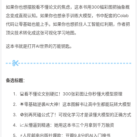
如果你也想摆脱看不懂论文的焦虑，这本书用300幅彩图把抽象概
念变成直观认知。如果你也想亲手训练大模型，书中配套的Colab
代码让零基础也能上手。如果你也想抓住人工智能红利期，作者把
顶尖技术转化成这张可视化学习地图。
这本书就是打开AI世界的万能钥匙。
备选标题
：
💻看不懂论文别硬扛！300张彩图让你秒懂大模型原理
🌟零基础逆袭AI大神！这本图解书让高中生都能玩转大模型
🚫别再死磕公式了！可视化学习才是读懂大模型的正确方式
📈从懵逼到精通：她用这本书三个月拿到千万融资
⚡️人民邮电出版社爆款：豆瓣9.8分的AI入门神书