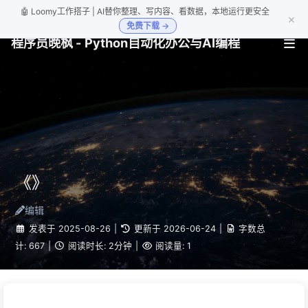
🤖 Loomy工作搭子 | AI替你整理、写内容、看数据，本地运行更安全
×
免费下载 →
程序员晚枫 - Python自动化办公与AI编程
《》
编辑
发表于
2025-08-26
|
更新于
2026-06-24
|
字数总
计:
667
|
阅读时长:
2分钟
|
阅读量:
1