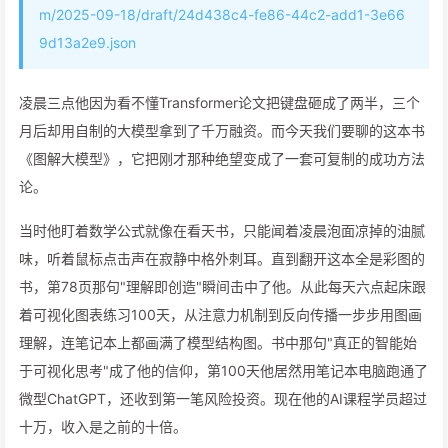
m/2025-09-18/draft/24d438c4-fe86-44c2-add1-3e66
9d13a2e9.json
凌晨三点他因为看不懂Transformer论文把键盘砸成了两半，三个
月后却用自制的大模型拿到了千万融资。而今天我们要聊的这本书
《图解大模型》，它把刚才那种绝望变成了一套可复制的成功方法
论。
当时他盯着数学公式就像在看天书，只能闻着凌晨泡面凉掉的油腻
味，听着鼠标点击声在寂静中格外刺耳。直到翻开这本全是彩图的
书，第78页那句"理解即创造"瞬间击中了他。从此每天六点起床跟
着可视化图表练习100天，从注意力机制到反向传播一步步用图画
理解，连笔记本上都画满了模型结构图。书中那句"真正的智能始
于可视化思考"成了他的信仰，第100天他居然用笔记本电脑跑通了
微型ChatGPT，还收到第一笔风险投资。现在他的AI课程学员超过
十万，收入是之前的十倍。