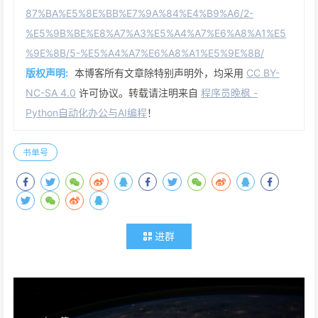
87%BA%E5%8E%BB%E7%9A%84%E4%B9%A6/2-
%E5%9B%BE%E8%A7%A3%E5%A4%A7%E6%A8%A1%E5
%9E%8B/5-%E5%A4%A7%E6%A8%A1%E5%9E%8B/
版权声明:
本博客所有文章除特别声明外，均采用
CC BY-
NC-SA 4.0
许可协议。转载请注明来自
程序员晚枫 -
Python自动化办公与AI编程
！
书单号
进群