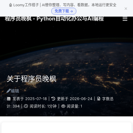
🤖 Loomy工作搭子 | AI替你整理、写内容、看数据，本地运行更安全
×
免费下载 →
程序员晚枫 - Python自动化办公与AI编程
关于程序员晚枫
编辑
发表于
2025-07-18
|
更新于
2026-06-24
|
字数总
计:
394
|
阅读时长:
1分钟
|
阅读量:
1