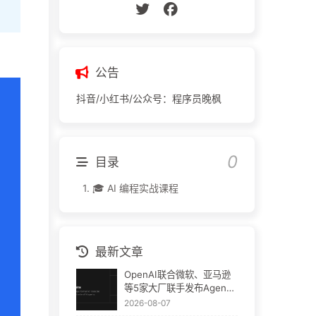
公告
抖音/小红书/公众号：程序员晚枫
目录
1.
🎓 AI 编程实战课程
最新文章
OpenAI联合微软、亚马逊
等5家大厂联手发布Agent
Plugins：AI插件终于要统
2026-08-07
一了