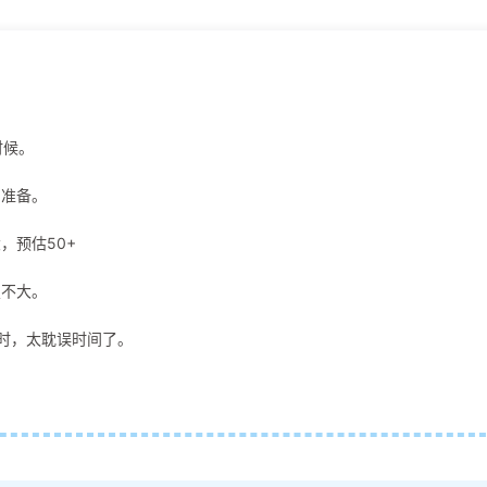
。
时候。
间准备。
，预估50+
望不大。
时，太耽误时间了。