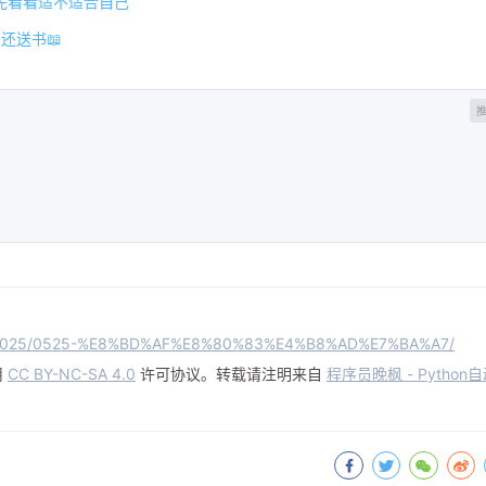
先看看适不适合自己
还送书📖
/log/2025/0525-%E8%BD%AF%E8%80%83%E4%B8%AD%E7%BA%A7/
用
CC BY-NC-SA 4.0
许可协议。转载请注明来自
程序员晚枫 - Python