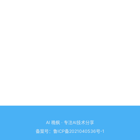
AI 晚枫 · 专注AI技术分享
备案号：
鲁ICP备2021040536号-1