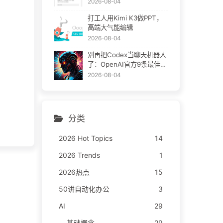
2026-08-04
打工人用Kimi K3做PPT，
高端大气能编辑
2026-08-04
别再把Codex当聊天机器人
了：OpenAI官方9条最佳实
践
2026-08-04
分类
2026 Hot Topics
14
2026 Trends
1
2026热点
15
50讲自动化办公
3
AI
29
基础概念
29