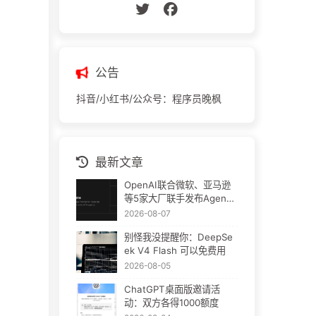
公告
抖音/小红书/公众号：程序员晚枫
最新文章
OpenAI联合微软、亚马逊
等5家大厂联手发布Agent
Plugins：AI插件终于要统
2026-08-07
一了
别怪我没提醒你：DeepSe
ek V4 Flash 可以免费用
2026-08-05
ChatGPT桌面版邀请活
动：双方各得1000额度