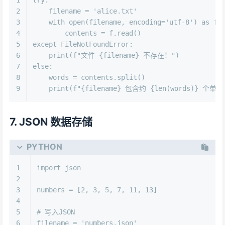
2
    filename = 
'alice.txt'
3
with
open
(filename, encoding=
'utf-8'
) 
as
 f:
4
        contents = f.read()
5
except
 FileNotFoundError:
6
print
(
f"文件 
{filename}
 不存在！"
)
7
else
:
8
    words = contents.split()
9
print
(
f"
{filename}
 包含约 
{
len
(words)}
 个单词
7. JSON 数据存储
PYTHON
1
import
 json
2
3
numbers = [
2
, 
3
, 
5
, 
7
, 
11
, 
13
]
4
5
# 写入JSON
6
filename = 
'numbers.json'