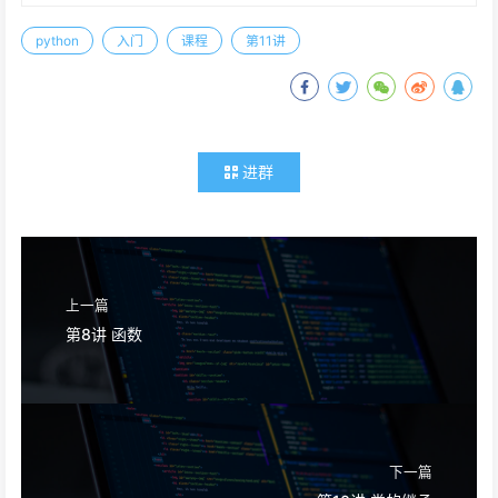
python
入门
课程
第11讲
进群
上一篇
第8讲 函数
下一篇