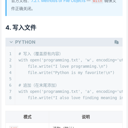
官方文档：
7.2.1. Methods of File Objects
—
确保文
with
件正确关闭。
4. 写入文件
PYTHON
1
# 写入（覆盖原有内容）
2
with
open
(
'programming.txt'
, 
'w'
, encoding=
'utf
3
    file.write(
"I love programming.\n"
)
4
    file.write(
"Python is my favorite!\n"
)
5
6
# 追加（在末尾添加）
7
with
open
(
'programming.txt'
, 
'a'
, encoding=
'utf
8
    file.write(
"I also love finding meaning in 
模式
说明