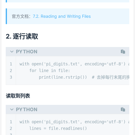
官方文档：
7.2. Reading and Writing Files
2. 逐行读取
PYTHON
1
with
open
(
'pi_digits.txt'
, encoding=
'utf-8'
) 
as
2
for
 line 
in
 file:
3
print
(line.rstrip())  
# 去掉每行末尾的换行
读取到列表
PYTHON
1
with
open
(
'pi_digits.txt'
, encoding=
'utf-8'
) 
as
2
    lines = file.readlines()