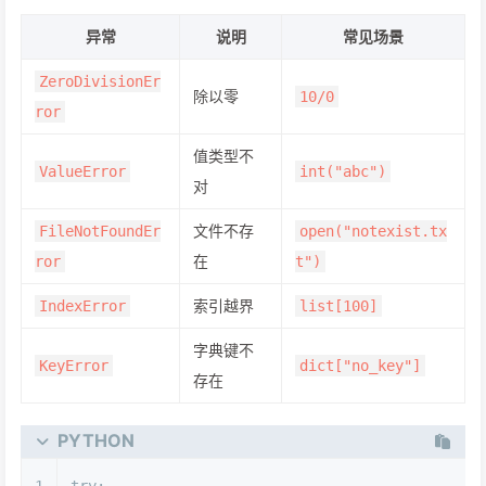
异常
说明
常见场景
ZeroDivisionEr
除以零
10/0
ror
值类型不
ValueError
int("abc")
对
文件不存
FileNotFoundEr
open("notexist.tx
在
ror
t")
索引越界
IndexError
list[100]
字典键不
KeyError
dict["no_key"]
存在
PYTHON
1
try
: