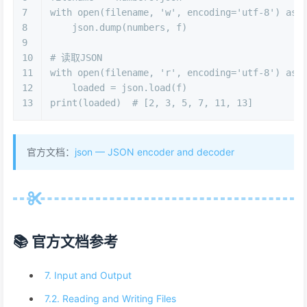
7
with
open
(filename, 
'w'
, encoding=
'utf-8'
) 
as
 
8
    json.dump(numbers, f)
9
10
# 读取JSON
11
with
open
(filename, 
'r'
, encoding=
'utf-8'
) 
as
 
12
    loaded = json.load(f)
13
print
(loaded)  
# [2, 3, 5, 7, 11, 13]
官方文档：
json — JSON encoder and decoder
📚 官方文档参考
7. Input and Output
7.2. Reading and Writing Files