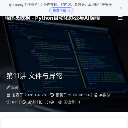
🤖 Loomy工作搭子 | AI替你整理、写内容、看数据，本地运行更安全
×
免费下载 →
程序员晚枫 - Python自动化办公与AI编程
第11讲 文件与异常
编辑
发表于
2026-04-28
|
更新于
2026-06-24
|
字数总
计:
811
|
阅读时长:
3分钟
|
阅读量:
11