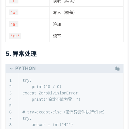
读取（默认）
'r'
写入（覆盖）
'w'
追加
'a'
读写
'r+'
5. 异常处理
PYTHON
1
try
:
2
print
(
10
 / 
0
)
3
except
 ZeroDivisionError:
4
print
(
"除数不能为零！"
)
5
6
# try-except-else（没有异常时执行else）
7
try
:
8
    answer = 
int
(
"42"
)