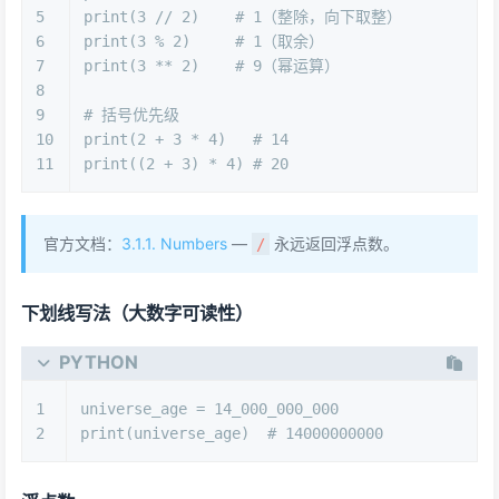
5
print
(
3
 // 
2
)    
# 1（整除，向下取整）
6
print
(
3
 % 
2
)     
# 1（取余）
7
print
(
3
 ** 
2
)    
# 9（幂运算）
8
9
# 括号优先级
10
print
(
2
 + 
3
 * 
4
)   
# 14
11
print
((
2
 + 
3
) * 
4
) 
# 20
官方文档：
3.1.1. Numbers
—
永远返回浮点数。
/
下划线写法（大数字可读性）
PYTHON
1
universe_age = 
14_000_000_000
2
print
(universe_age)  
# 14000000000