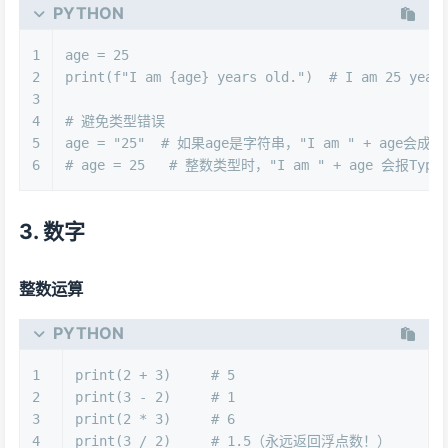
PYTHON
1
age = 
25
2
print
(
f"I am 
{age}
 years old."
)  
# I am 25 year
3
4
# 避免类型错误
5
age = 
"25"
# 如果age是字符串，"I am " + age会成功
6
# age = 25   # 整数类型时，"I am " + age 会报Type
3. 数字
整数运算
PYTHON
1
print
(
2
 + 
3
)     
# 5
2
print
(
3
 - 
2
)     
# 1
3
print
(
2
 * 
3
)     
# 6
4
print
(
3
 / 
2
)     
# 1.5（永远返回浮点数！）