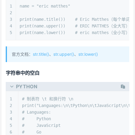
1
name = 
"eric matthes"
2
3
print
(name.title())    
# Eric Matthes（每个单
4
print
(name.upper())    
# ERIC MATTHES（全大写）
5
print
(name.lower())    
# eric matthes（全小写）
官方文档：
str.title()
、
str.upper()
、
str.lower()
字符串中的空白
PYTHON
1
# 制表符 \t 和换行符 \n
2
print
(
"Languages:\n\tPython\n\tJavaScript\n\tG
3
# Languages:
4
#     Python
5
#     JavaScript
6
#     Go