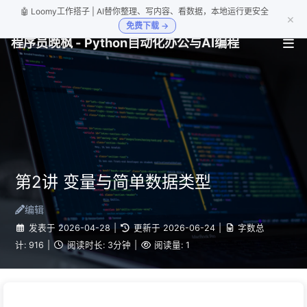
🤖 Loomy工作搭子 | AI替你整理、写内容、看数据，本地运行更安全
×
免费下载 →
程序员晚枫 - Python自动化办公与AI编程
第2讲 变量与简单数据类型
编辑
发表于
2026-04-28
|
更新于
2026-06-24
|
字数总
计:
916
|
阅读时长:
3分钟
|
阅读量:
1