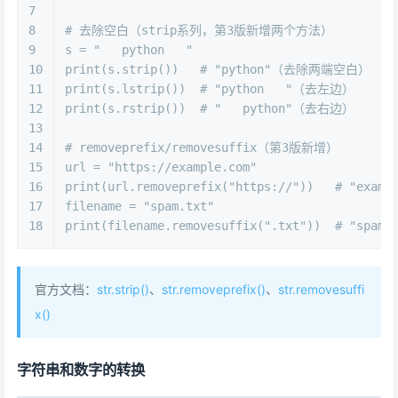
7
8
# 去除空白（strip系列，第3版新增两个方法）
9
s = 
"   python   "
10
print
(s.strip())   
# "python"（去除两端空白）
11
print
(s.lstrip())  
# "python   "（去左边）
12
print
(s.rstrip())  
# "   python"（去右边）
13
14
# removeprefix/removesuffix（第3版新增）
15
url = 
"https://example.com"
16
print
(url.removeprefix(
"https://"
))   
# "examp
17
filename = 
"spam.txt"
18
print
(filename.removesuffix(
".txt"
))  
# "spam"
官方文档：
str.strip()
、
str.removeprefix()
、
str.removesuffi
x()
字符串和数字的转换