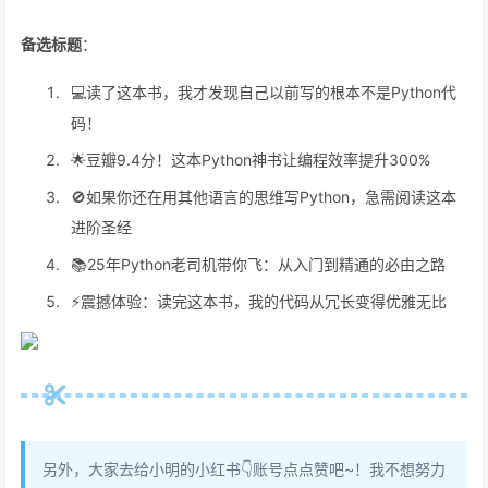
备选标题
：
💻读了这本书，我才发现自己以前写的根本不是Python代
码！
🌟豆瓣9.4分！这本Python神书让编程效率提升300%
🚫如果你还在用其他语言的思维写Python，急需阅读这本
进阶圣经
📚25年Python老司机带你飞：从入门到精通的必由之路
⚡️震撼体验：读完这本书，我的代码从冗长变得优雅无比
另外，大家去给小明的小红书👇账号点点赞吧~！我不想努力