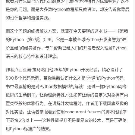
或者为什么自己的代码总感觉少了点Python特有的优雅味道？这不
是你的问题，而是大多数Python教程都只教语法，却没告诉你背后
的设计哲学和最佳实践。
而这个问题的终极解决方案，就藏在今天要聊的这本书——《流畅
的Python（第2版）》里。它是一本被全球Python开发者誉为“进
阶圣经”的经典著作，专门帮助已经入门的开发者深入理解Python
语言的核心特性和设计理念。
作者卢西亚诺·拉马略用他25年的Python开发经验，精心设计了
500多个代码示例，带你重新认识什么才是“地道”的Python代码。
书中最震撼的是对Python数据模型的解读：通过一摞Python风格
纸牌的生动例子，让你理解特殊方法如何让你的自定义对象拥有内
置类型般的优雅行为。在讲解并发编程时，作者用下载国旗图像的
对比实验，让读者亲眼看到使用concurrent.futures的脚本比顺序
下载快5倍以上——这种性能提升不是靠复杂的技术，而是正确使
用Python标准库的结果。