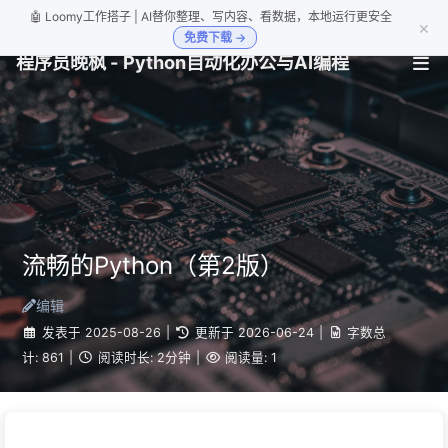
🤖 Loomy工作搭子 | AI替你整理、写内容、看数据，本地运行更安全
×
免费下载 →
程序员晚枫 - Python自动化办公与AI编程
流畅的Python（第2版）
编辑
发表于
2025-08-26
|
更新于
2026-06-24
|
字数总
计:
861
|
阅读时长:
2分钟
|
阅读量:
1