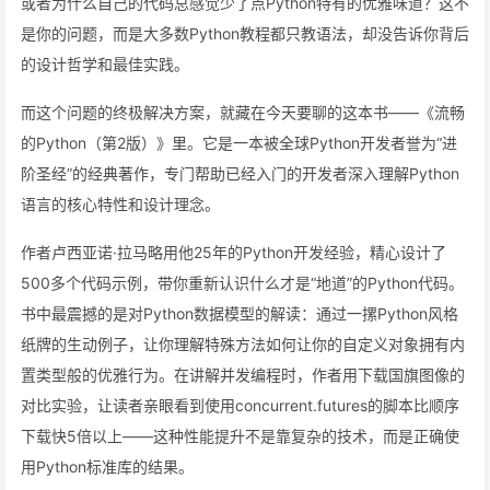
或者为什么自己的代码总感觉少了点Python特有的优雅味道？这不
是你的问题，而是大多数Python教程都只教语法，却没告诉你背后
的设计哲学和最佳实践。
而这个问题的终极解决方案，就藏在今天要聊的这本书——《流畅
的Python（第2版）》里。它是一本被全球Python开发者誉为“进
阶圣经”的经典著作，专门帮助已经入门的开发者深入理解Python
语言的核心特性和设计理念。
作者卢西亚诺·拉马略用他25年的Python开发经验，精心设计了
500多个代码示例，带你重新认识什么才是“地道”的Python代码。
书中最震撼的是对Python数据模型的解读：通过一摞Python风格
纸牌的生动例子，让你理解特殊方法如何让你的自定义对象拥有内
置类型般的优雅行为。在讲解并发编程时，作者用下载国旗图像的
对比实验，让读者亲眼看到使用concurrent.futures的脚本比顺序
下载快5倍以上——这种性能提升不是靠复杂的技术，而是正确使
用Python标准库的结果。