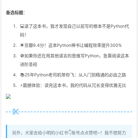
备选标题
：
💻读了这本书，我才发现自己以前写的根本不是Python代
码！
🌟豆瓣9.4分！这本Python神书让编程效率提升300%
🚫如果你还在用其他语言的思维写Python，急需阅读这本
进阶圣经
📚25年Python老司机带你飞：从入门到精通的必由之路
⚡️震撼体验：读完这本书，我的代码从冗长变得优雅无比
另外，大家去给小明的小红书👇账号点点赞吧~！我不想努力