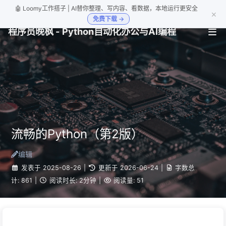
🤖 Loomy工作搭子 | AI替你整理、写内容、看数据，本地运行更安全
×
免费下载 →
程序员晚枫 - Python自动化办公与AI编程
流畅的Python（第2版）
编辑
发表于
2025-08-26
|
更新于
2026-06-24
|
字数总
计:
861
|
阅读时长:
2分钟
|
阅读量:
51