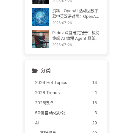
方教程
2026-07-26
资料｜OpenAI 活动回放字
幕中英双语对照：OpenAI
团队怎么用 Codex 做非编
2026-07-26
程工作
Pi.dev 深度研究报告：极简
终端 AI 编程 Agent 框架完
全拆解
2026-07-26
分类
2026 Hot Topics
14
2026 Trends
1
2026热点
15
50讲自动化办公
3
AI
29
基础概念
29