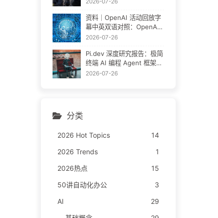
方教程
2026-07-26
资料｜OpenAI 活动回放字
幕中英双语对照：OpenAI
团队怎么用 Codex 做非编
2026-07-26
程工作
Pi.dev 深度研究报告：极简
终端 AI 编程 Agent 框架完
全拆解
2026-07-26
分类
2026 Hot Topics
14
2026 Trends
1
2026热点
15
50讲自动化办公
3
AI
29
基础概念
29